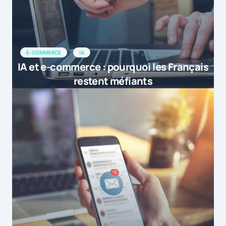
E-COMMERCE
IA
IA et e-commerce : pourquoi les Français
restent méfiants