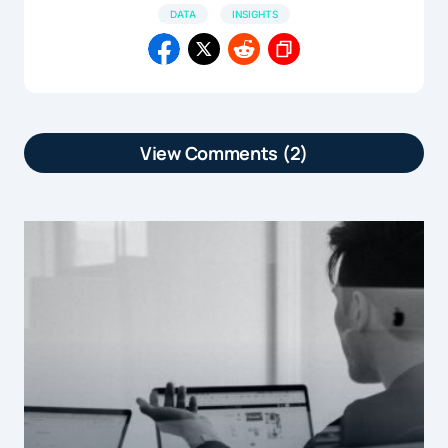
DATA
INSIGHTS
View Comments (2)
[…] La confiance des Français dans le
numérique ne cesse de s’éroder. Selon
le dernier baromètre Caisse des
dépôts/Acsel, seuls 40% d’entre eux
affirment avoir […]
by
Data : Les Français de plus en plus m&ea...
6 juillet 2015 at 15h44
[…] article Data : Les Français de plus
en plus méfiants vis-à-vis d’internet est