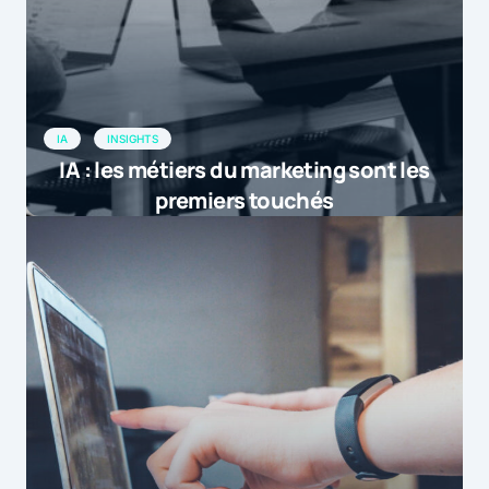
…read […]
Data : Les Français de plus en plus méfiants vis-à-vis d’internet |
by
Marketformation
6 juillet 2015 at 17h27
IA
INSIGHTS
IA : les métiers du marketing sont les
premiers touchés