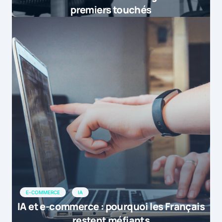
premiers touchés
23 juin 2015 at 11h51
[…] Selon la seconde édition du
baromètre « Les Français et le Big
Data», réalisé par Elia Consulting et
IPSOS, la majorité des Français se dit
mal informés et […]
by
Données personnelles : le paradoxe fran&...
23 juin 2015 at 19h03
E-COMMERCE
IA
IA et e-commerce : pourquoi les Français
restent méfiants