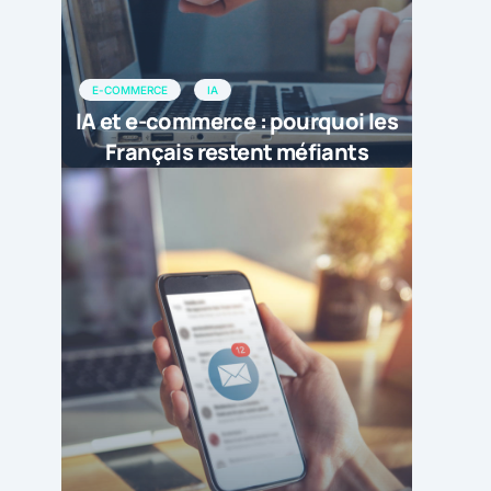
E-COMMERCE
IA
IA et e-commerce : pourquoi les
Français restent méfiants