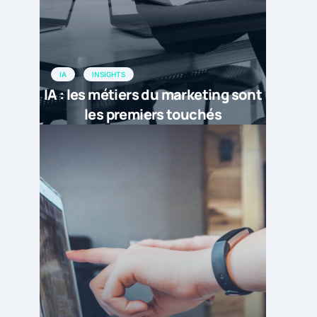
IA
INSIGHTS
IA : les métiers du marketing sont
les premiers touchés