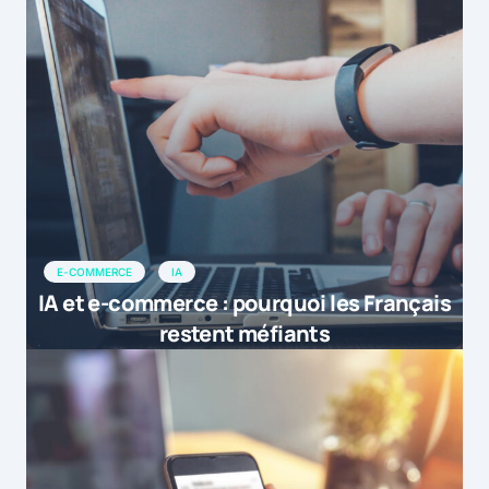
E-COMMERCE
IA
IA et e-commerce : pourquoi les Français
restent méfiants