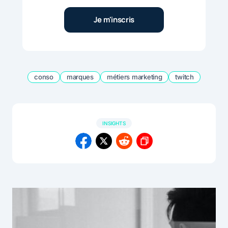
conso
marques
métiers marketing
twitch
INSIGHTS