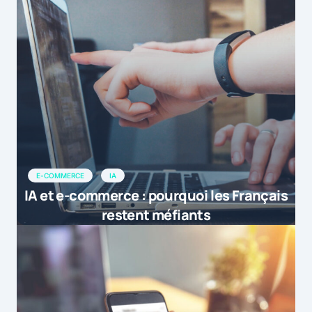
E-COMMERCE
IA
IA et e-commerce : pourquoi les Français
restent méfiants