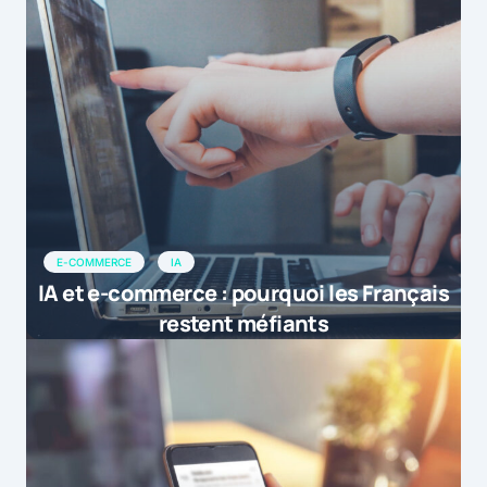
E-COMMERCE
IA
IA et e-commerce : pourquoi les Français
restent méfiants