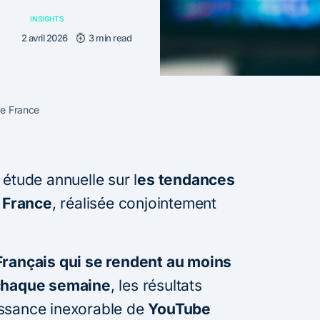
INSIGHTS
2 avril 2026
3 min read
de France
 étude annuelle sur l
es tendances
 France
, réalisée conjointement
 Français qui se rendent au moins
 chaque semaine
, les résultats
issance inexorable de
YouTube