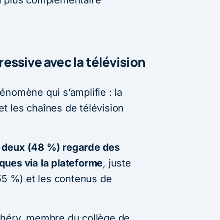
n plus complémentaire
ssive avec la télévision
énomène qui s’amplifie : la
 les chaînes de télévision
 deux (48 %) regarde des
ques via la plateforme
, juste
55 %) et les contenus de
Théry, membre du collège de