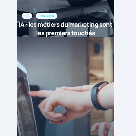
IA
INSIGHTS
IA : les métiers du marketing sont
les premiers touchés