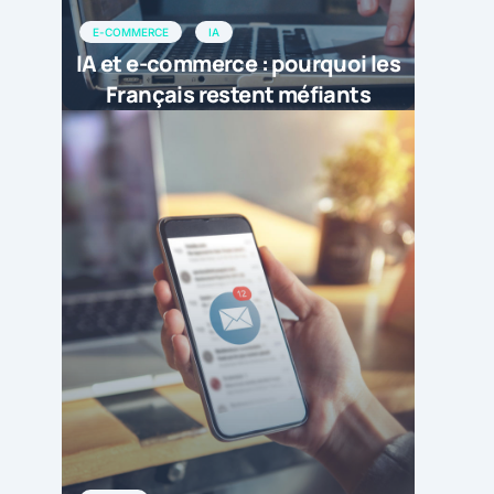
E-COMMERCE
IA
IA et e-commerce : pourquoi les
Français restent méfiants