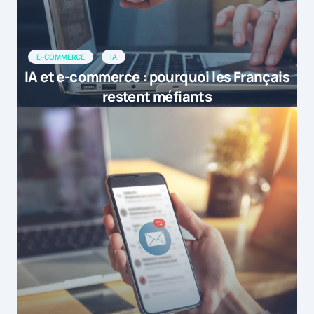
E-COMMERCE
IA
IA et e-commerce : pourquoi les Français
restent méfiants