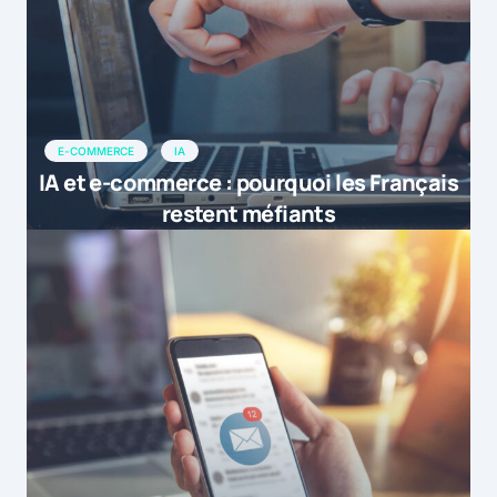
E-COMMERCE
IA
IA et e-commerce : pourquoi les Français
restent méfiants