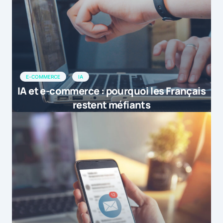
E-COMMERCE
IA
IA et e-commerce : pourquoi les Français
restent méfiants