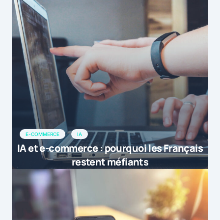
E-COMMERCE
IA
IA et e-commerce : pourquoi les Français
restent méfiants