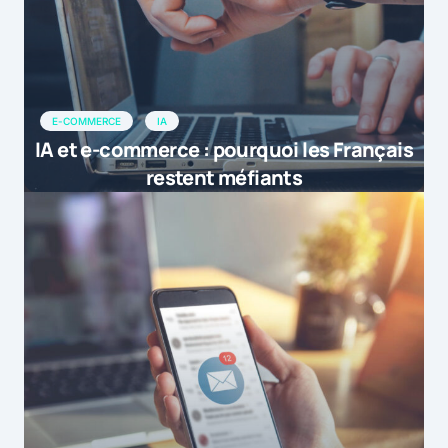
E-COMMERCE
IA
IA et e-commerce : pourquoi les Français
restent méfiants