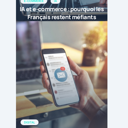
E-COMMERCE
IA
IA et e-commerce : pourquoi les
Français restent méfiants
DIGITAL