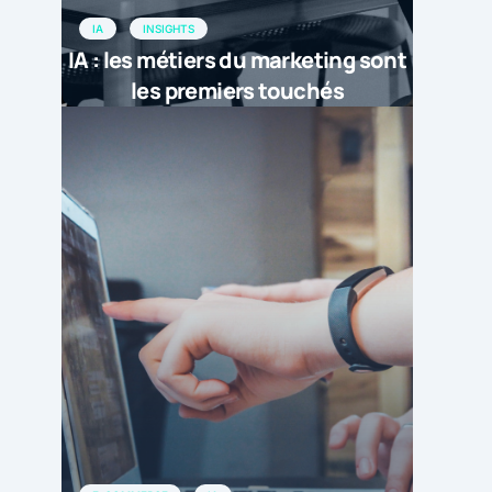
IA
INSIGHTS
IA : les métiers du marketing sont
les premiers touchés