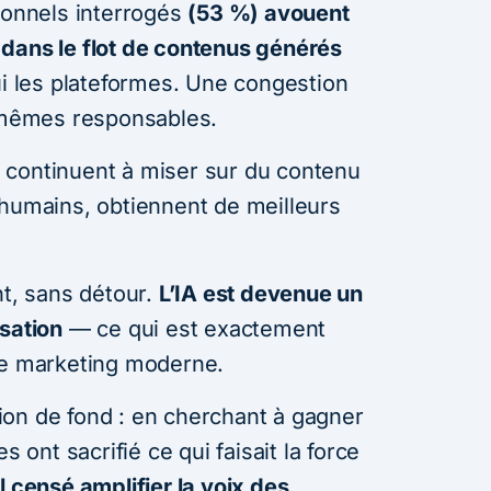
sionnels interrogés
(53 %) avouent
dans le flot de contenus générés
i les plateformes. Une congestion
x-mêmes responsables.
 continuent à miser sur du contenu
 humains, obtiennent de meilleurs
nt, sans détour.
L’IA est devenue un
isation
— ce qui est exactement
le marketing moderne.
on de fond : en cherchant à gagner
s ont sacrifié ce qui faisait la force
il censé amplifier la voix des