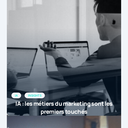
est apparu en premier sur […]
Le marché de la pub digitale devrait dépasser les 3 milliards en 2015
by
| Marketformation
13 juillet 2015 at 19h37
[…] Selon les résultats du dernier
Observatoire de l'e-pub, le marché
français de la publicité digitale a
progressé de 3.5% au 1er semestre
2015 et devrait fra […]
by
Le marché de la pub digitale devrait d&e...
16 juillet 2015 at 9h49
IA
INSIGHTS
IA : les métiers du marketing sont les
premiers touchés