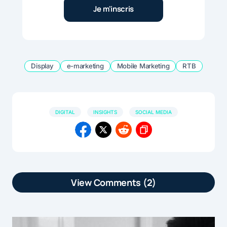
Display
e-marketing
Mobile Marketing
RTB
DIGITAL
INSIGHTS
SOCIAL MEDIA
View Comments (2)
[…] article Le marché de la pub digitale
devrait dépasser les 3 milliards en 2015