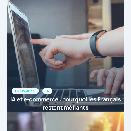
E-COMMERCE
IA
IA et e-commerce : pourquoi les Français
restent méfiants