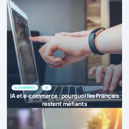
E-COMMERCE
IA
IA et e-commerce : pourquoi les Français
restent méfiants