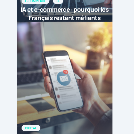
E-COMMERCE
IA
IA et e-commerce : pourquoi les
Français restent méfiants
DIGITAL