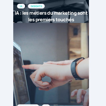
IA
INSIGHTS
IA : les métiers du marketing sont
les premiers touchés