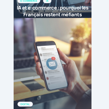
E-COMMERCE
IA
IA et e-commerce : pourquoi les
Français restent méfiants
DIGITAL