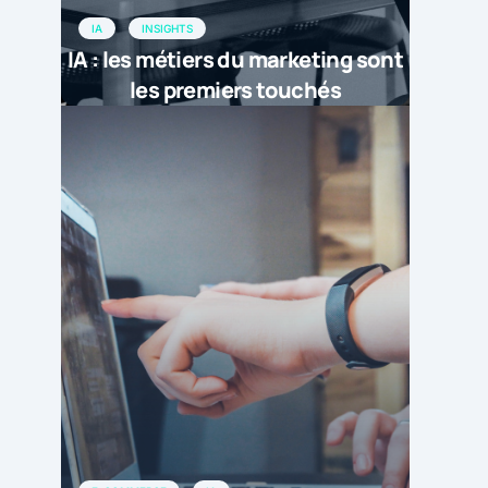
IA
INSIGHTS
IA : les métiers du marketing sont
les premiers touchés