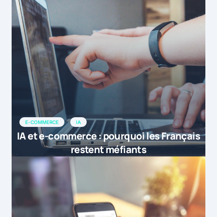
E-COMMERCE
IA
IA et e-commerce : pourquoi les Français
restent méfiants