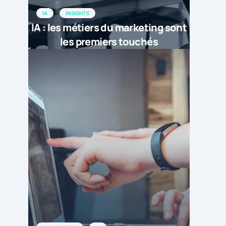
IA
INSIGHTS
IA : les métiers du marketing sont
les premiers touchés