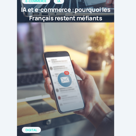
E-COMMERCE
IA
IA et e-commerce : pourquoi les
Français restent méfiants
DIGITAL