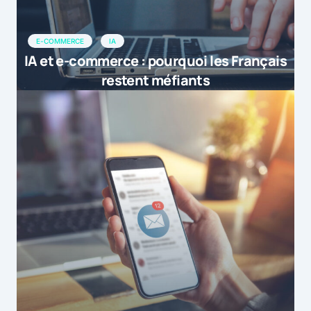
E-COMMERCE
IA
IA et e-commerce : pourquoi les Français
restent méfiants