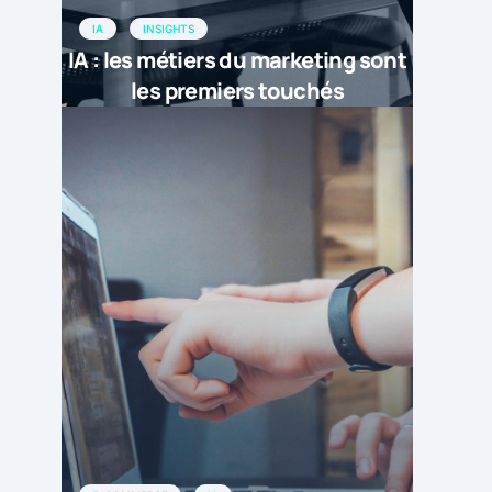
IA
INSIGHTS
IA : les métiers du marketing sont
les premiers touchés