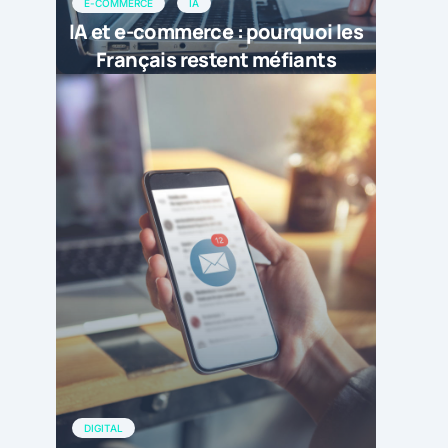
E-COMMERCE
IA
IA et e-commerce : pourquoi les
Français restent méfiants
DIGITAL