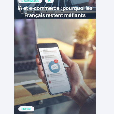
E-COMMERCE
IA
IA et e-commerce : pourquoi les
Français restent méfiants
DIGITAL