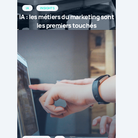
IA
INSIGHTS
IA : les métiers du marketing sont
les premiers touchés