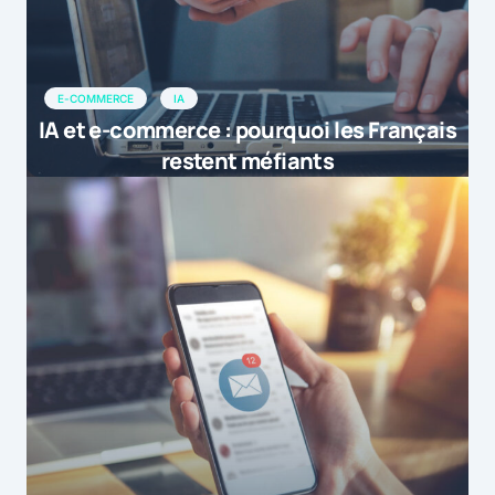
E-COMMERCE
IA
IA et e-commerce : pourquoi les Français
restent méfiants