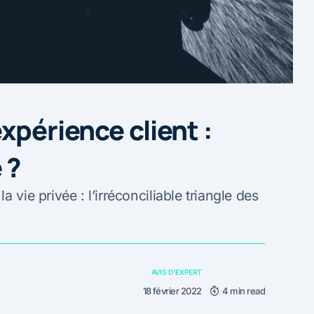
xpérience client :
 ?
 vie privée : l’irréconciliable triangle des
AVIS D'EXPERT
18 février 2022
4 min read