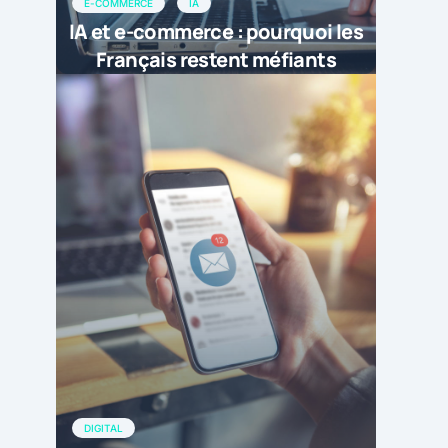
E-COMMERCE
IA
IA et e-commerce : pourquoi les
Français restent méfiants
DIGITAL