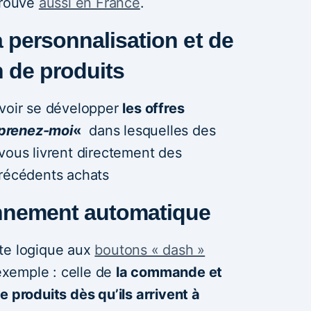
trouve
aussi en France
.
a personnalisation et de
 de produits
 voir se développer
les offres
prenez-moi
«
dans lesquelles des
vous livrent directement des
précédents achats
onnement automatique
te logique aux
boutons « dash »
xemple : celle de
la commande et
e produits dès qu’ils arrivent à