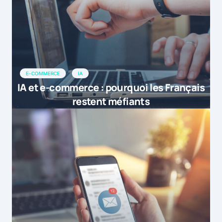
E-COMMERCE
IA
IA et e-commerce : pourquoi les Français
restent méfiants