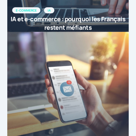
E-COMMERCE
IA
IA et e-commerce : pourquoi les Français
restent méfiants