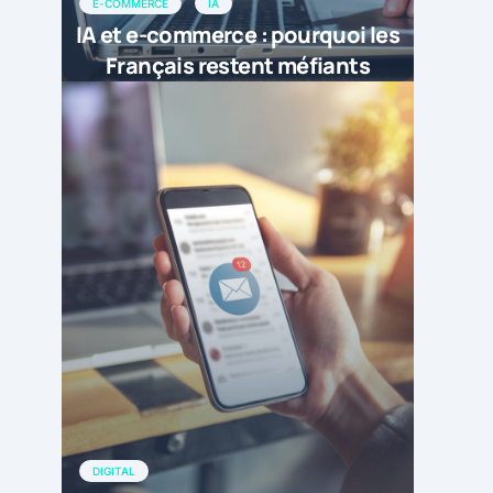
E-COMMERCE
IA
IA et e-commerce : pourquoi les
Français restent méfiants
DIGITAL