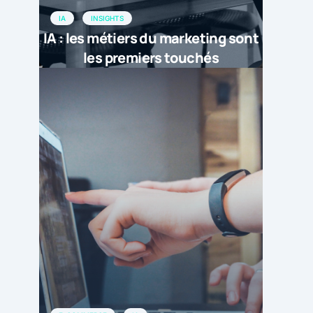
IA
INSIGHTS
IA : les métiers du marketing sont
les premiers touchés