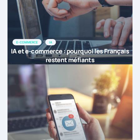
E-COMMERCE
IA
IA et e-commerce : pourquoi les Français
restent méfiants