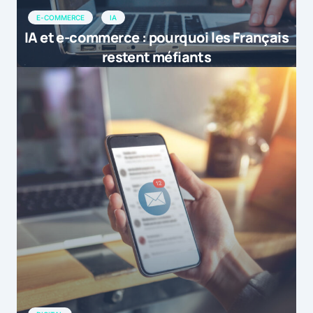
E-COMMERCE
IA
IA et e-commerce : pourquoi les Français
restent méfiants