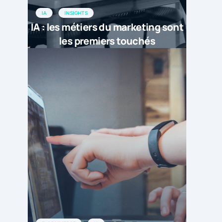
IA
INSIGHTS
IA : les métiers du marketing sont
les premiers touchés