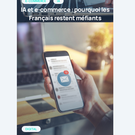
E-COMMERCE
IA
IA et e-commerce : pourquoi les
Français restent méfiants
DIGITAL