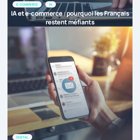
E-COMMERCE
IA
IA et e-commerce : pourquoi les Français
restent méfiants
DIGITAL