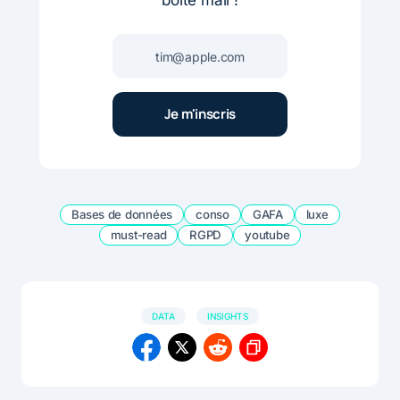
boite mail !
Bases de données
conso
GAFA
luxe
must-read
RGPD
youtube
DATA
INSIGHTS