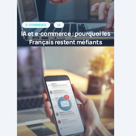
E-COMMERCE
IA
IA et e-commerce : pourquoi les
Français restent méfiants