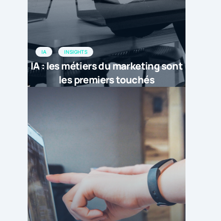
IA
INSIGHTS
IA : les métiers du marketing sont
les premiers touchés