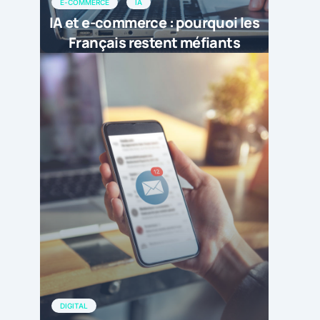
E-COMMERCE
IA
IA et e-commerce : pourquoi les
Français restent méfiants
DIGITAL