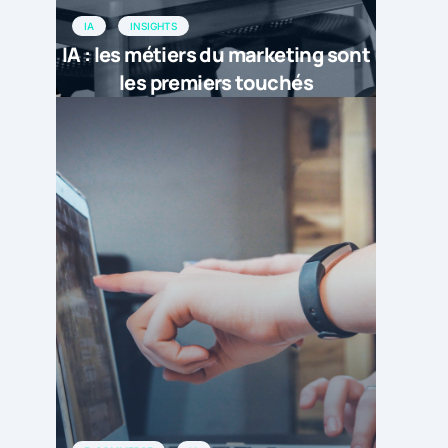
IA
INSIGHTS
IA : les métiers du marketing sont
les premiers touchés