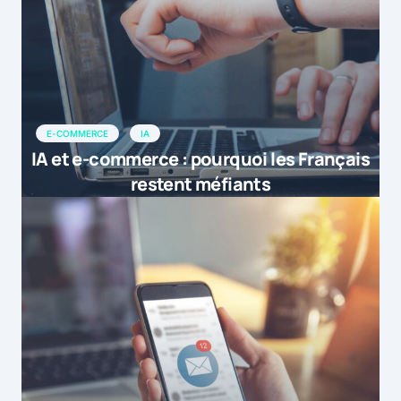
E-COMMERCE
IA
IA et e-commerce : pourquoi les Français
restent méfiants