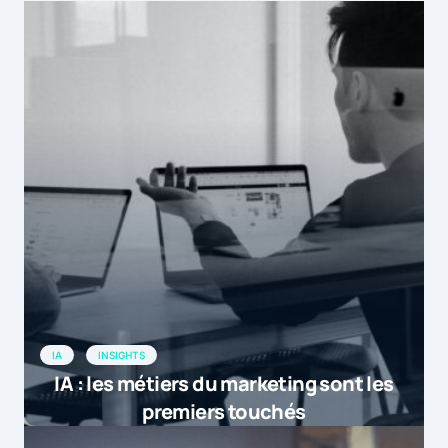
est apparu en premier sur […]
L’impact des créations publicitaires sur les taux de conversion |
by
Marketformation
29 avril 2015 at 19h05
[…] Rocket Fuel a analysé près de 40
000 bannières publicitaires pour
déterminer l'impact des créations sur
les taux de conversion des campagnes.
Selon les rés […]
by
L'impact des créations publicitaires sur...
5 mai 2015 at 10h15
IA
INSIGHTS
IA : les métiers du marketing sont les
premiers touchés