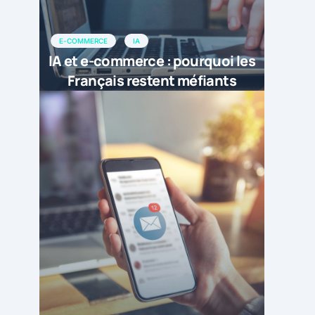
E-COMMERCE
IA
IA et e-commerce : pourquoi les
Français restent méfiants