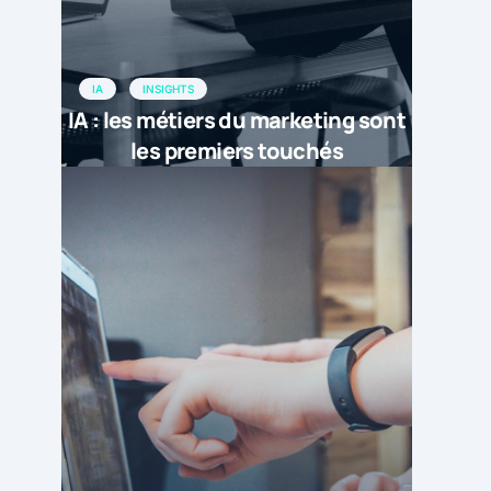
IA
INSIGHTS
IA : les métiers du marketing sont
les premiers touchés