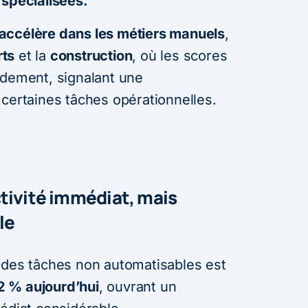
 spécialisées.
s’accélère dans les métiers manuels
,
rts
et la
construction
, où les scores
idement, signalant une
 certaines tâches opérationnelles.
tivité immédiat, mais
le
 des tâches non automatisables est
2 % aujourd’hui
, ouvrant un