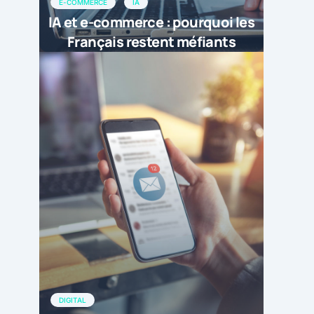
E-COMMERCE
IA
IA et e-commerce : pourquoi les
Français restent méfiants
DIGITAL