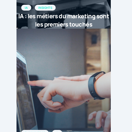
IA
INSIGHTS
IA : les métiers du marketing sont
les premiers touchés