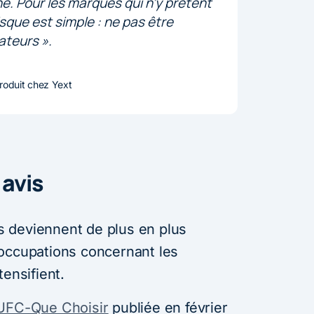
. Pour les marques qui n’y prêtent
isque est simple : ne pas être
teurs ».
roduit chez Yext
 avis
 deviennent de plus en plus
occupations concernant les
tensifient.
’UFC-Que Choisir
publiée en février