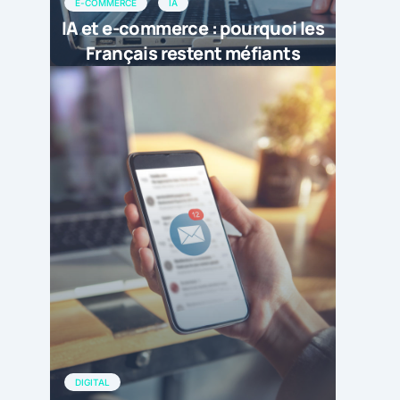
E-COMMERCE
IA
IA et e-commerce : pourquoi les
Français restent méfiants
DIGITAL