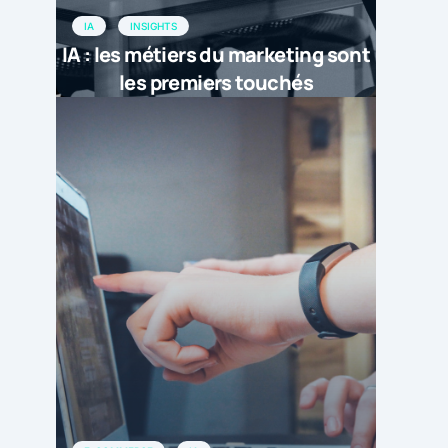
IA
INSIGHTS
IA : les métiers du marketing sont
les premiers touchés