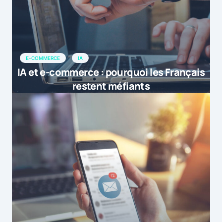
E-COMMERCE
IA
IA et e-commerce : pourquoi les Français
restent méfiants