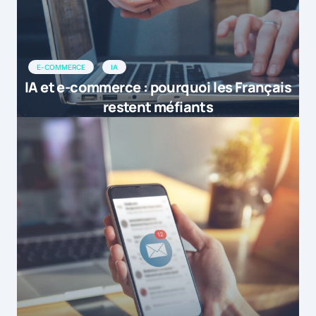
E-COMMERCE
IA
IA et e-commerce : pourquoi les Français
restent méfiants