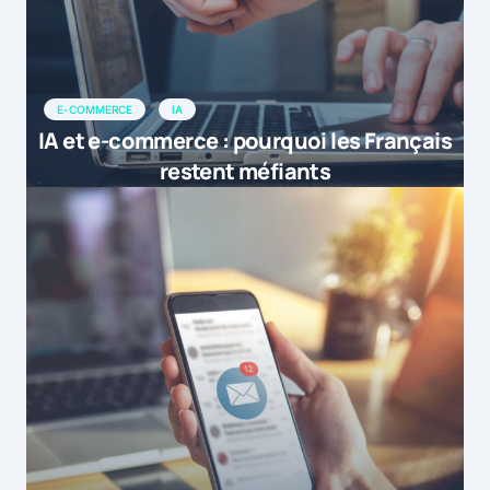
E-COMMERCE
IA
IA et e-commerce : pourquoi les Français
restent méfiants