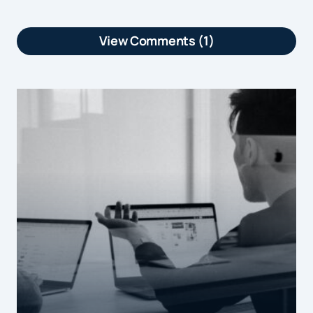
View Comments (1)
[…] Le commerce hybride est
désormais la norme : Une étude menée
récemment par Ipsos montre que les
consommateurs n'opposent plus le e-
commerce et les magasins […]
by
E-commerce vs Magasins : Les Français ch...
15 janvier 2015 at 11h54