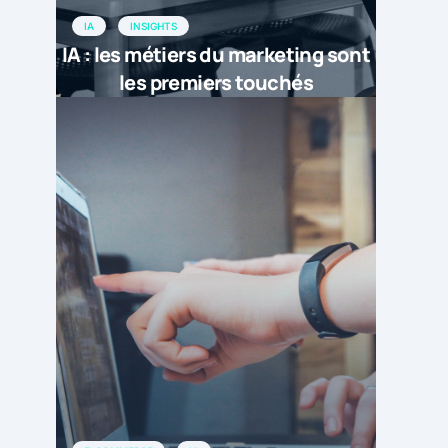
IA
INSIGHTS
IA : les métiers du marketing sont
les premiers touchés