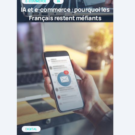
E-COMMERCE
IA
IA et e-commerce : pourquoi les
Français restent méfiants
DIGITAL