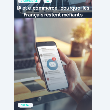
E-COMMERCE
IA
IA et e-commerce : pourquoi les
Français restent méfiants
DIGITAL