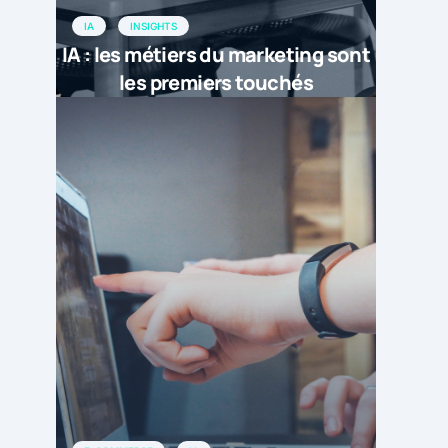
IA
INSIGHTS
IA : les métiers du marketing sont
les premiers touchés