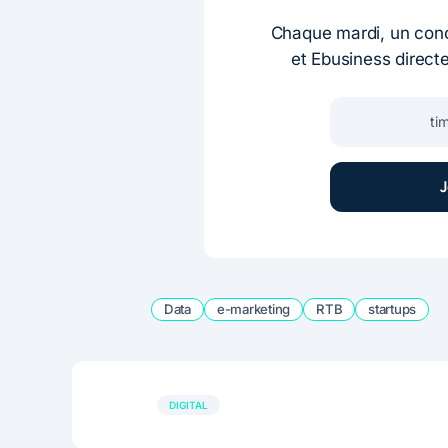
Chaque mardi, un conc
et Ebusiness direct
Data
e-marketing
RTB
startups
DIGITAL