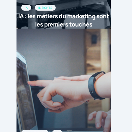
IA
INSIGHTS
IA : les métiers du marketing sont
les premiers touchés