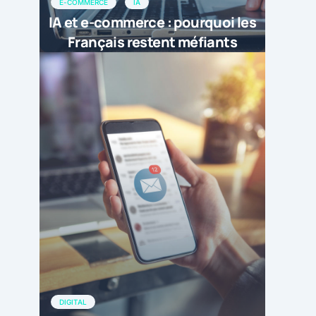
E-COMMERCE
IA
IA et e-commerce : pourquoi les
Français restent méfiants
DIGITAL