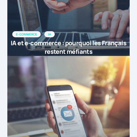
E-COMMERCE
IA
IA et e-commerce : pourquoi les Français
restent méfiants