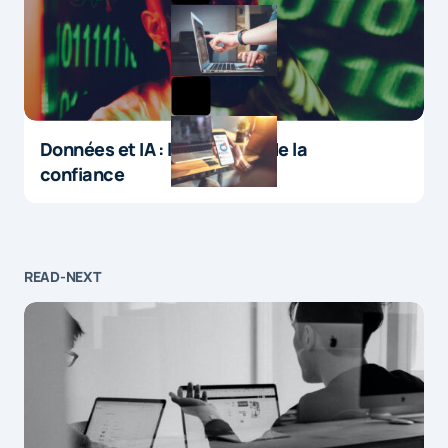
Jean de partir au bureau. Ce matin, il a
un peu d'avance, alors il décide de faire
le trajet à pied. Il demande à ses
baskets connectées de lui indiquer les
différents itinéraires possibles et
d'estimer le nombre de calories brûlées
Données et IA : le paradoxe de la
confiance
pour chacun d'eux. En chemin, il
commande à ses lunettes à réalité
augmentée d'appeler son médecin
généraliste : cela fait trois mois qu'il
READ-NEXT
suit son programme sportif et pourtant
le bracelet connecté qu'il porte au
poignet n'a pas encore enregistré de
ralentissement de son rythme
cardiaque au repos. Nous n'en sommes
pas encore là… mais nous n'en