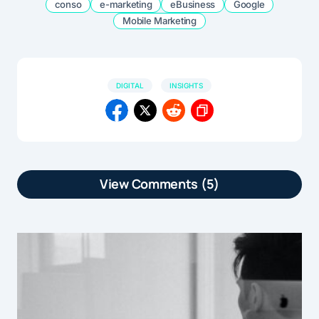
conso
e-marketing
eBusiness
Google
Mobile Marketing
DIGITAL
INSIGHTS
View Comments (5)
[…] article Baromètre consommateur
2015 : Google décrypte les
comportements web est apparu en
premier sur […]
Baromètre consommateur 2015 : Google décrypte les
by
comportements web | Marketformation