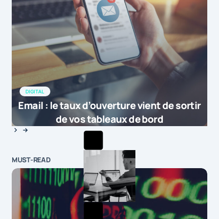
2015 passe à la loupe les usages
connectés des consommateurs, qu’il
s’agisse des usages multi-écrans, des
comportements d’achat en ligne ou des
nouvelles tendances de consommation
de vidéos en ligne.Le site permet
d’avoir une vue d’ensemble des
DIGITAL
statistiques mondiales mais aussi
Email : le taux d’ouverture vient de sortir
d’accéder aux données détaillées par
de vos tableaux de bord
pays. Les principaux enseignements
sur le marché français sont par
exemple consultables ici. […]
MUST-READ
by
Baromètre consommateur 2015 : Google d&e...
20 juin 2015 at 10h00
[…] Il est 8 heures, il est temps pour