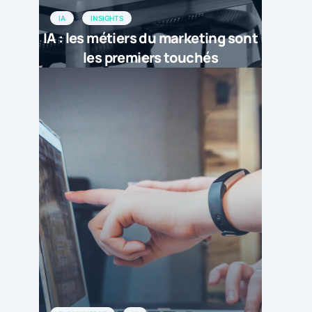
IA
INSIGHTS
IA : les métiers du marketing sont
les premiers touchés