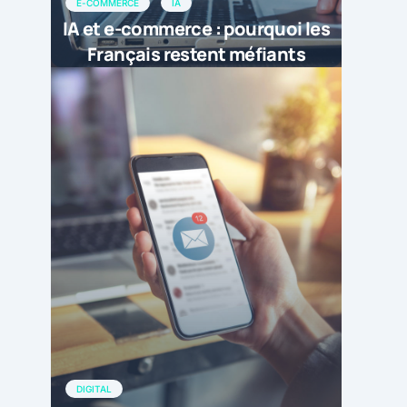
E-COMMERCE
IA
IA et e-commerce : pourquoi les
Français restent méfiants
DIGITAL